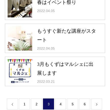
春はイベント祭り
2022.04.05
もうすぐ新たな講座がスタ
ート
2022.04.05
トップページ
テソロについて
3月もくずはマルシェに出
オンライン講座
展します
無料オンライン講座
2022.03.21
お知らせ
古民家再生
1
2
3
4
5
6
週末農業