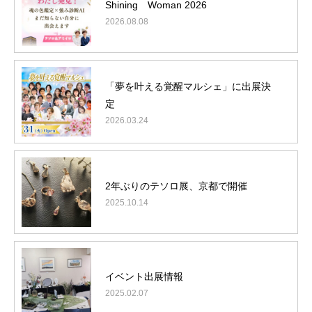
Shining Woman 2026
週末農業
2026.08.08
ブログ
オンライン ショップ
特定商取引法に基づく表記
「夢を叶える覚醒マルシェ」に出展決
定
2026.03.24
TEL:072-629-7772
2年ぶりのテソロ展、京都で開催
2025.10.14
イベント出展情報
2025.02.07